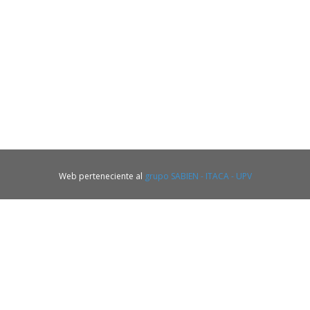
Web perteneciente al
grupo SABIEN - ITACA - UPV