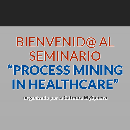
BIENVENID@ AL
SEMINARIO
“PROCESS MINING
IN HEALTHCARE”
organizado por la
Cátedra MySphera