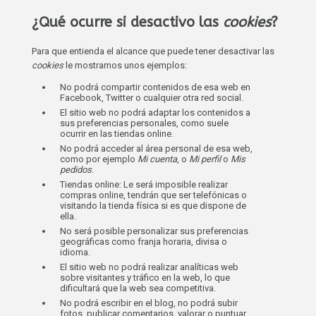
¿Qué ocurre si desactivo las
cookies
?
Para que entienda el alcance que puede tener desactivar las
cookies
le mostramos unos ejemplos:
No podrá compartir contenidos de esa web en
Facebook, Twitter o cualquier otra red social.
El sitio web no podrá adaptar los contenidos a
sus preferencias personales, como suele
ocurrir en las tiendas online.
No podrá acceder al área personal de esa web,
como por ejemplo
Mi cuenta
, o
Mi perfil
o
Mis
pedidos
.
Tiendas online: Le será imposible realizar
compras online, tendrán que ser telefónicas o
visitando la tienda física si es que dispone de
ella.
No será posible personalizar sus preferencias
geográficas como franja horaria, divisa o
idioma.
El sitio web no podrá realizar analíticas web
sobre visitantes y tráfico en la web, lo que
dificultará que la web sea competitiva.
No podrá escribir en el blog, no podrá subir
fotos, publicar comentarios, valorar o puntuar