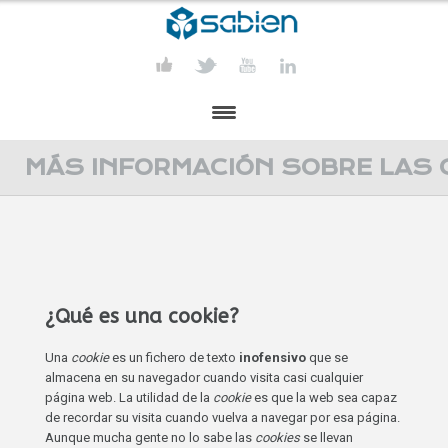
PRESENTACIÓN
MÁS INFORMACIÓN SOBRE LAS 
PROYECTOS
PUBLICACIONES
ACTIVIDADES
¿Qué es una cookie?
COMUNICACIÓN
Una
cookie
es un fichero de texto
inofensivo
que se
almacena en su navegador cuando visita casi cualquier
CONTACTA
página web. La utilidad de la
cookie
es que la web sea capaz
de recordar su visita cuando vuelva a navegar por esa página.
Aunque mucha gente no lo sabe las
cookies
se llevan