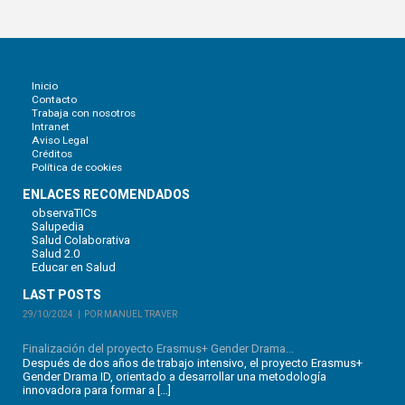
Inicio
Contacto
Trabaja con nosotros
Intranet
Aviso Legal
Créditos
Política de cookies
ENLACES RECOMENDADOS
observaTICs
Salupedia
Salud Colaborativa
Salud 2.0
Educar en Salud
LAST POSTS
29/10/2024
POR MANUEL TRAVER
Finalización del proyecto Erasmus+ Gender Drama...
Después de dos años de trabajo intensivo, el proyecto Erasmus+
Gender Drama ID, orientado a desarrollar una metodología
innovadora para formar a […]