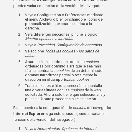
pueden variar en función de la versión del navegador:
Vaya a Configuración o Preferencias mediante
el menú Archivo o bien pinchando el icono de
personalización que aparece arriba a la
derecha.
Verá diferentes secciones, pinche la opción
Mostrar opciones avanzadas
.
Vaya a
Privacidad
,
Configuración de contenido
.
Seleccione
Todas las
cookies
y los datos de
sitios
.
Aparecerá un listado con todas las
cookies
ordenadas por dominio. Para que le sea más
fácil encontrar las
cookies
de un determinado
dominio introduzca parcial o totalmente la
dirección en el campo
Buscar cookies
.
Tras realizar este filtro aparecerán en pantalla
una o varias líneas con las
cookies
de la web
solicitada. Ahora sólo tiene que seleccionarla y
pulsar la
X
para proceder a su eliminación.
Para acceder a la configuración de
cookies
del navegador
Internet Explorer
siga estos pasos (pueden variar en
función de la versión del navegador):
Vaya a
Herramientas
,
Opciones de Internet