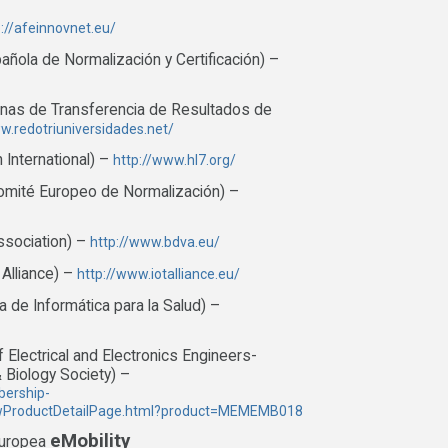
p://afeinnovnet.eu/
ñola de Normalización y Certificación) –
inas de Transferencia de Resultados de
w.redotriuniversidades.net/
 International) –
http://www.hl7.org/
omité Europeo de Normalización) –
ssociation) –
http://www.bdva.eu/
 Alliance) –
http://www.iotalliance.eu/
 de Informática para la Salud) –
f Electrical and Electronics Engineers-
 Biology Society) –
bership-
owProductDetailPage.html?product=MEMEMB018
eMobility
europea