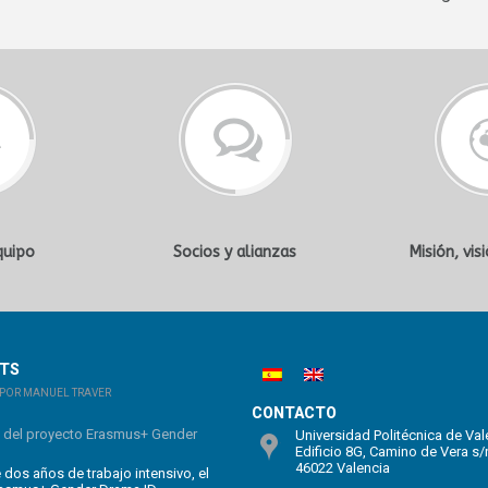
quipo
Socios y alianzas
Misión, vis
STS
POR MANUEL TRAVER
CONTACTO
n del proyecto Erasmus+ Gender
Universidad Politécnica de Val
Edificio 8G, Camino de Vera s/
46022 Valencia
dos años de trabajo intensivo, el