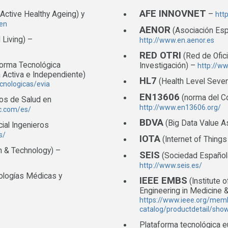
AFE INNOVNET
Active Healthy Ageing) y
–
htt
_en
AENOR
(Asociación Espa
Living) –
http://www.en.aenor.es
RED OTRI
(Red de Ofic
forma Tecnológica
Investigación) –
http://ww
a Activa e Independiente)
HL7
(Health Level Seven
cnologicas/evia
EN13606
(norma del C
ios de Salud en
http://www.en13606.org/
c.com/es/
BDVA
(Big Data Value A
cial Ingenieros
s/
IOTA
(Internet of Things
on & Technology) –
SEIS
(Sociedad Española
http://www.seis.es/
ologías Médicas y
IEEE EMBS
(Institute o
Engineering in Medicine &
https://www.ieee.org/mem
catalog/productdetail/sh
Plataforma tecnológica 