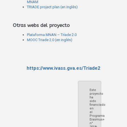
MNAM
TRIADE project plan (en inglés)
Otras webs del proyecto
Plataforma MNAN – Triade 2.0
MOOC Triade 2.0 (en inglés)
https://www.ivass.gva.es/Triade2
Este
proyecto
ha
sido
financiado
en
el
Programa
Erasmus+
n°
2018-