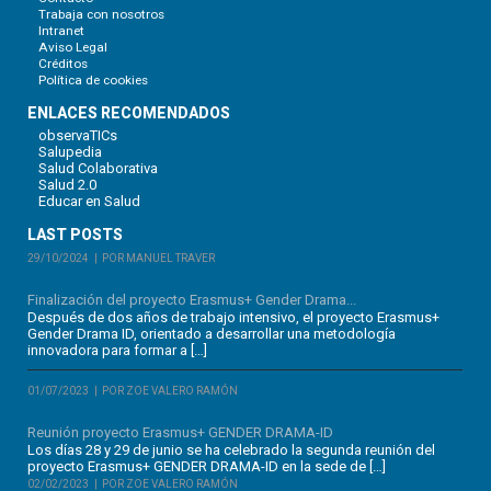
Trabaja con nosotros
Intranet
Aviso Legal
Créditos
Política de cookies
ENLACES RECOMENDADOS
observaTICs
Salupedia
Salud Colaborativa
Salud 2.0
Educar en Salud
LAST POSTS
29/10/2024
POR MANUEL TRAVER
Finalización del proyecto Erasmus+ Gender Drama...
Después de dos años de trabajo intensivo, el proyecto Erasmus+
Gender Drama ID, orientado a desarrollar una metodología
innovadora para formar a […]
01/07/2023
POR ZOE VALERO RAMÓN
Reunión proyecto Erasmus+ GENDER DRAMA-ID
Los días 28 y 29 de junio se ha celebrado la segunda reunión del
proyecto Erasmus+ GENDER DRAMA-ID en la sede de […]
02/02/2023
POR ZOE VALERO RAMÓN