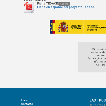
Ficha TEDACE
1.28 MB
Ficha en español del proyecto Tedace.
Ministerio 
Nacional de 
Innovaci
Estratégica d
Informaci
Competi
LAST PO
Inicio
Contacto
29/10/2024