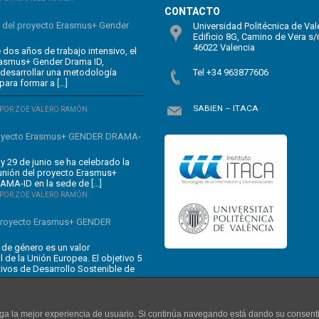
CONTACTO
n del proyecto Erasmus+ Gender
Universidad Politécnica de Val
Edificio 8G, Camino de Vera s/
46022 Valencia
dos años de trabajo intensivo, el
rasmus+ Gender Drama ID,
 desarrollar una metodología
Tel +34 963877606
para formar a […]
SABIEN – ITACA
POR ZOE VALERO RAMÓN
oyecto Erasmus+ GENDER DRAMA-
y 29 de junio se ha celebrado la
unión del proyecto Erasmus+
MA-ID en la sede de […]
POR ZOE VALERO RAMÓN
 proyecto Erasmus+ GENDER
 de género es un valor
 de la Unión Europea. El objetivo 5
tivos de Desarrollo Sostenible de
enga la mejor experiencia de usuario. Si continúa navegando está dando su consent