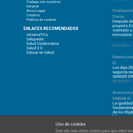
Trabaja con nosotros
Intranet
Finalizació
Aviso Legal
Créditos
Drama...
Política de cookies
Después de 
proyecto E
ENLACES RECOMENDADOS
orientado a
observaTICs
innovadora 
Salupedia
Salud Colaborativa
01/07/2023
Salud 2.0
Educar en Salud
Reunión pr
ID
Los días 28 
segunda re
GENDER DRA
02/02/2023
Arranca el
DRAMA-ID
La igualdad
fundamental
de los Obje
[…]
Uso de cookies
Este sitio web utiliza cookies para que usted t