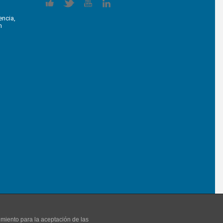
encia,
n
imiento para la aceptación de las