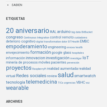
SABIEN
ETIQUETAS
20 aniversario
arduino
AAL
big data
BitBucket
congreso
control remoto
Continuous Integration
cuidadores
deterioro cognitivo
EMBC
digital transformation
dolor
EITHealth
empoderamiento
engineering
ennova health
formación
envejecimiento
google glass
hospitales
IoT
innovacion
investigación
información
investigar
minería de procesos
móviles
pacientes
prevención
proyectos
realidad aumentada
realidad
RaspberryPi
salud
Redes sociales
smartwatch
virtual
review
telemedicina
tecnología
VBHC
TICs
urgencias
voz
wearable
ARCHIVES