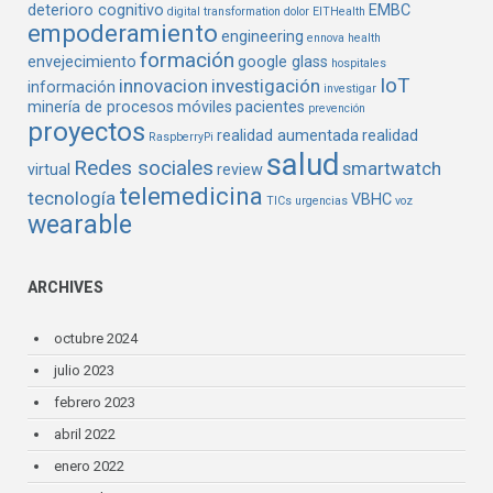
deterioro cognitivo
EMBC
digital transformation
dolor
EITHealth
empoderamiento
engineering
ennova health
formación
envejecimiento
google glass
hospitales
IoT
innovacion
investigación
información
investigar
minería de procesos
móviles
pacientes
prevención
proyectos
realidad aumentada
realidad
RaspberryPi
salud
Redes sociales
smartwatch
virtual
review
telemedicina
tecnología
VBHC
TICs
urgencias
voz
wearable
ARCHIVES
octubre 2024
julio 2023
febrero 2023
abril 2022
enero 2022