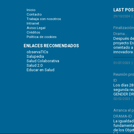
LAST PO
Inicio
Contacto
29/10/2024
Trabaja con nosotros
Intranet
Finalizació
Aviso Legal
Créditos
Drama...
Política de cookies
Después de 
proyecto E
ENLACES RECOMENDADOS
orientado a
observaTICs
innovadora 
Salupedia
Salud Colaborativa
01/07/2023
Salud 2.0
Educar en Salud
Reunión pr
ID
Los días 28 
segunda re
GENDER DRA
02/02/2023
Arranca el
DRAMA-ID
La igualdad
fundamental
de los Obje