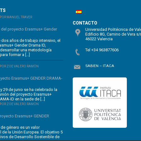
STS
POR MANUEL TRAVER
CONTACTO
n del proyecto Erasmus+ Gender
Universidad Politécnica de Val
Edificio 8G, Camino de Vera s/
46022 Valencia
dos años de trabajo intensivo, el
rasmus+ Gender Drama ID,
 desarrollar una metodología
Tel +34 963877606
para formar a […]
SABIEN – ITACA
POR ZOE VALERO RAMÓN
oyecto Erasmus+ GENDER DRAMA-
y 29 de junio se ha celebrado la
unión del proyecto Erasmus+
MA-ID en la sede de […]
POR ZOE VALERO RAMÓN
 proyecto Erasmus+ GENDER
 de género es un valor
 de la Unión Europea. El objetivo 5
tivos de Desarrollo Sostenible de