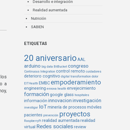
Desarrollo e integración
Realidad aumentada
Nutrición
SABIEN
ETIQUETAS
20 aniversario
AAL
arduino
congreso
big data
BitBucket
control remoto
Continuous Integration
cuidadores
deterioro cognitivo
 los
digital transformation
dolor
empoderamiento
EMBC
to a
EITHealth
engineering
envejecimiento
ennova health
hoy,
formación
google glass
hospitales
innovacion
investigación
información
IoT
minería de procesos
móviles
investigar
proyectos
pacientes
prevención
realidad aumentada
realidad
RaspberryPi
Redes sociales
virtual
review