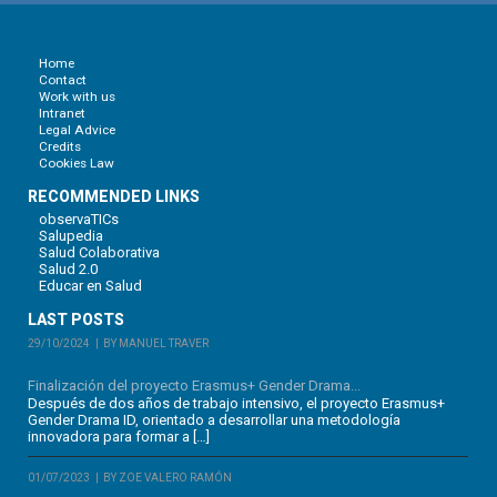
Home
Contact
Work with us
Intranet
Legal Advice
Credits
Cookies Law
RECOMMENDED LINKS
observaTICs
Salupedia
Salud Colaborativa
Salud 2.0
Educar en Salud
LAST POSTS
29/10/2024
BY MANUEL TRAVER
Finalización del proyecto Erasmus+ Gender Drama...
Después de dos años de trabajo intensivo, el proyecto Erasmus+
Gender Drama ID, orientado a desarrollar una metodología
innovadora para formar a […]
01/07/2023
BY ZOE VALERO RAMÓN