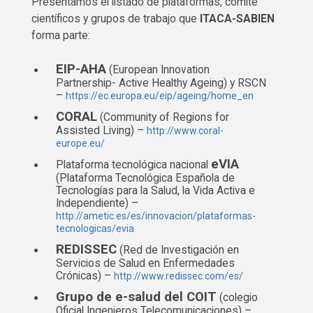
Presentamos el listado de plataformas, comité
científicos y grupos de trabajo que
ITACA-SABIEN
forma parte:
EIP-AHA
(European Innovation
Partnership- Active Healthy Ageing) y RSCN
–
https://ec.europa.eu/eip/ageing/home_en
CORAL
(Community of Regions for
Assisted Living) –
http://www.coral-
europe.eu/
eVIA
Plataforma tecnológica nacional
(Plataforma Tecnológica Española de
Tecnologías para la Salud, la Vida Activa e
Independiente) –
http://ametic.es/es/innovacion/plataformas-
tecnologicas/evia
REDISSEC
(Red de Investigación en
Servicios de Salud en Enfermedades
Crónicas) –
http://www.redissec.com/es/
Grupo de e-salud del COIT
(colegio
Oficial Ingenieros Telecomunicaciones) –