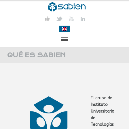
PRESENTACIÓN
QUÉ ES SABIEN
PROYECTOS
PUBLICACIONES
ACTIVIDADES
El grupo de
I
nstituto
COMUNICACIÓN
Universitario
CONTACTA
de
Tecnologías