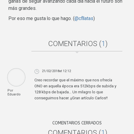
ganas de seguir avanzando cada día hacia el futuro son
más grandes.
Por eso me gusta lo que hago. (
@cfllatas
)
COMENTARIOS (
1
)
21/02/2018
at 12:12
Creo recordar que el máximo que nos ofrecía
ONO en aquella época era 512kbps de subida y
Por
128 kbps de bajada… Un milagro lo que
Eduardo
conseguimos hacer. ¡¡Gran artículo Carlos!!
COMENTARIOS CERRADOS
COMENTARIOS (
1
)