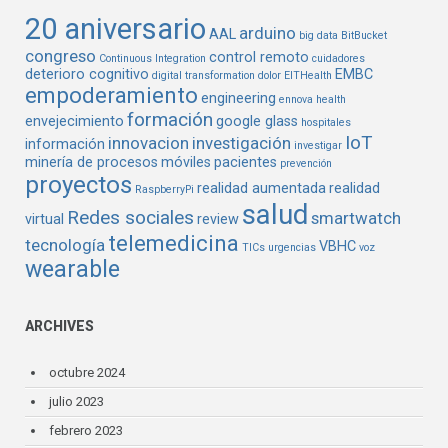
20 aniversario
arduino
AAL
big data
BitBucket
congreso
control remoto
Continuous Integration
cuidadores
deterioro cognitivo
EMBC
digital transformation
dolor
EITHealth
empoderamiento
engineering
ennova health
formación
envejecimiento
google glass
hospitales
IoT
innovacion
investigación
información
investigar
minería de procesos
móviles
pacientes
prevención
proyectos
realidad aumentada
realidad
RaspberryPi
salud
Redes sociales
smartwatch
virtual
review
telemedicina
tecnología
VBHC
TICs
urgencias
voz
wearable
ARCHIVES
octubre 2024
julio 2023
febrero 2023