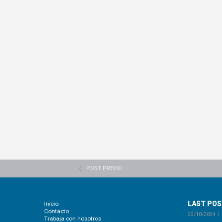
POST PREVIO
LAST PO
Inicio
Contacto
29/10/2024
Trabaja con nosotros