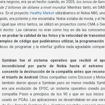
a era negocio, era ya un hecho cuando, en 2005,
los tonos de lla
e 2 billones de dólares a nivel mundial
. Mientras tanto, en SA
es. En el proyecto
Healthy Market
utilizábamos el Nokia N80, un
ápido, era potente y me encantaba. Nokia estaba de moda, y el N
l igual que otros tantos, se utilizó en proyectos como CMA o D
 del doctor. Las cámaras no eran como hoy en día las conocem
n probar la calidad de las fotos y la velocidad de transmis
ejemplos de código que pudiéramos utilizar, la programación
ioso de programar y la interfaz gráfica nada agradable compa
Symbian fue el sistema operativo que recibió el ap
incondicional por parte de Nokia hasta el extremo
consentir la destrucción de la compañía antes que recono
el triunfo de Android
. Otras compañías como Ericsson y Moto
también dieron apoyo a Symbian pero en menor medida. Sym
era una evolución de EPOC, un sistema operativo creado po
compañía Psion a principios de los 90 y que en sus inicios
usado en PDAs. Las aplicaciones se desarrollaban en una ver