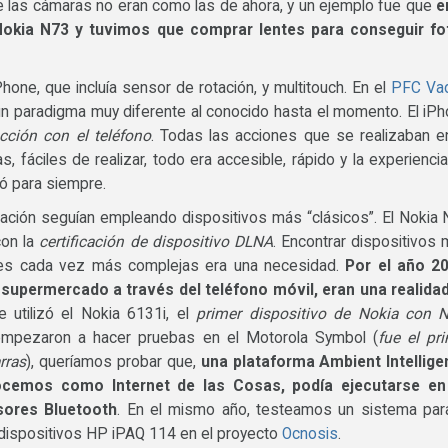
de las cámaras no eran como las de ahora, y un ejemplo fue que
e
Nokia N73 y tuvimos que comprar lentes para conseguir fo
hone, que incluía sensor de rotación, y multitouch. En el
PFC Va
un paradigma muy diferente al conocido hasta el momento. El iP
acción con el teléfono
. Todas las acciones que se realizaban e
, fáciles de realizar, todo era accesible, rápido y la experienci
ió para siempre.
gación seguían empleando dispositivos más “clásicos”. El Nokia
con la
certificación de dispositivo DLNA
. Encontrar dispositivos
ones cada vez más complejas era una necesidad.
Por el año 20
 supermercado a través del teléfono móvil, eran una realida
 utilizó el Nokia 6131i, el
primer dispositivo de Nokia con 
mpezaron a hacer pruebas en el Motorola Symbol (
fue el pr
rras
), queríamos probar que,
una plataforma Ambient Intellig
ocemos como Internet de las Cosas, podía ejecutarse en
sores Bluetooth
. En el mismo año, testeamos un sistema par
dispositivos HP iPAQ 114 en el proyecto
Ocnosis
.