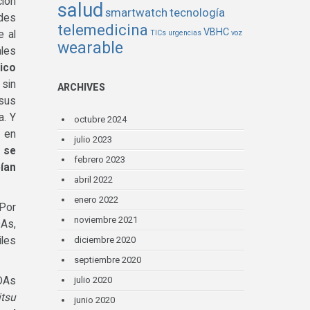
ción
salud
smartwatch
tecnología
ades
telemedicina
VBHC
e al
TICs
urgencias
voz
wearable
ales
ico
 sin
ARCHIVES
 sus
a. Y
octubre 2024
r en
julio 2023
 se
febrero 2023
ían
abril 2022
enero 2022
 Por
noviembre 2021
DAs,
iles
diciembre 2020
septiembre 2020
PDAs
julio 2020
itsu
junio 2020