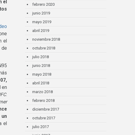
n el
febrero 2020
tos
junio 2019
mayo 2019
deo
abril 2019
hone
noviembre 2018
n el
a de
octubre 2018
julio 2018
 N95
junio 2018
 más
mayo 2018
07,
abril 2018
d
en
marzo 2018
NFC
.
febrero 2018
imer
ence
diciembre 2017
 un
octubre 2017
a el
julio 2017