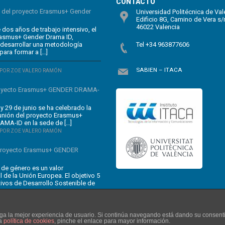
CONTACTO
n del proyecto Erasmus+ Gender
Universidad Politécnica de Val
Edificio 8G, Camino de Vera s/
46022 Valencia
dos años de trabajo intensivo, el
rasmus+ Gender Drama ID,
 desarrollar una metodología
Tel +34 963877606
para formar a […]
SABIEN – ITACA
POR ZOE VALERO RAMÓN
oyecto Erasmus+ GENDER DRAMA-
y 29 de junio se ha celebrado la
unión del proyecto Erasmus+
MA-ID en la sede de […]
POR ZOE VALERO RAMÓN
 proyecto Erasmus+ GENDER
 de género es un valor
 de la Unión Europea. El objetivo 5
tivos de Desarrollo Sostenible de
enga la mejor experiencia de usuario. Si continúa navegando está dando su consent
ra
política de cookies
, pinche el enlace para mayor información.