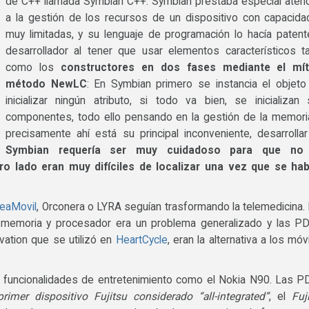
de C++ llamada Symbian C++. Symbian prestaba especial aten
a la gestión de los recursos de un dispositivo con capacid
muy limitadas, y su lenguaje de programación lo hacía patent
desarrollador al tener que usar elementos característicos t
como los
constructores en dos fases mediante el mít
método NewLC
: En Symbian primero se instancia el objeto
inicializar ningún atributo, si todo va bien, se inicializan
componentes, todo ello pensando en la gestión de la memori
precisamente ahí está su principal inconveniente, desarrolla
Symbian requería ser muy cuidadoso para que no
o lado eran muy difíciles de localizar una vez que se hab
eaMovil
, Orconera o LYRA seguían trasformando la telemedicina.
 memoria y procesador era un problema generalizado y las P
ation que se utilizó en
HeartCycle
, eran la alternativa a los móv
r funcionalidades de entretenimiento como el Nokia N90. Las 
primer dispositivo Fujitsu considerado “all-integrated”
, el
Fuj