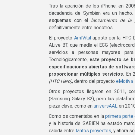
Tras la aparición de los iPhone, en 20
decadencia de Symbian era un hecho. 
esquemas con el
lanzamiento de la p
definitivamente entre nosotros.
El proyecto
AmIVital
apostó por la HTC D
ALive BT, que medía el ECG (electrocardi
servicios a personas mayores para
Tecnológicamente,
este proyecto se ba
especificaciones abiertas de softwar
proporcionar múltiples servicios
. En 
(HTC Hero)
, dentro del proyecto
eMotiva
Otros proyectos llegaron en 2011, 
(Samsung Galaxy S2), pero las plataform
pieza clave, como en
universAAL
en 201
Como os comentaba en la
primera parte
y la historia de SABIEN ha estado marc
cabida entre
tantos proyectos
, y ahora s