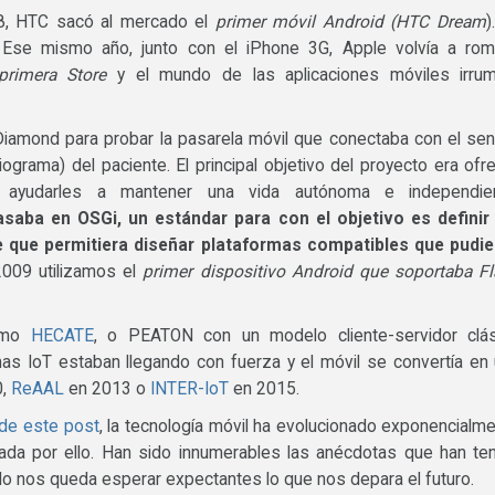
08, HTC sacó al mercado el
primer móvil Android (HTC Dream
)
Ese mismo año, junto con el iPhone 3G, Apple volvía a rom
rimera Store
y el mundo de las aplicaciones móviles irrum
iamond para probar la pasarela móvil que conectaba con el se
ograma) del paciente. El principal objetivo del proyecto era ofr
 ayudarles a mantener una vida autónoma e independien
saba en OSGi, un estándar para con el objetivo es definir
e que permitiera diseñar plataformas compatibles que pudie
2009 utilizamos el
primer dispositivo Android que soportaba F
como
HECATE
, o PEATON con un modelo cliente-servidor clás
as IoT estaban llegando con fuerza y el móvil se convertía en
0,
ReAAL
en 2013 o
INTER-IoT
en 2015.
 de este post
, la tecnología móvil ha evolucionado exponencialm
ada por ello. Han sido innumerables las anécdotas que han te
olo nos queda esperar expectantes lo que nos depara el futuro.