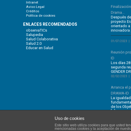
Intranet
Finalizació
Aviso Legal
Créditos
Drama...
Política de cookies
Después de 
proyecto E
ENLACES RECOMENDADOS
orientado a
observaTICs
innovadora 
Salupedia
Salud Colaborativa
01/07/2023
Salud 2.0
Educar en Salud
Reunión pr
ID
Los días 28 
segunda re
GENDER DRA
02/02/2023
Arranca el
DRAMA-ID
La igualdad
fundamental
de los Obje
[…]
Uso de cookies
Este sitio web utiliza cookies para que usted t
mencionadas cookies y la aceptación de nuest