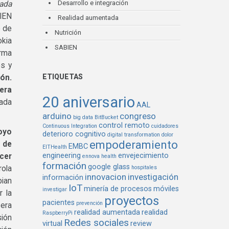
Desarrollo e integración
mada
BIEN
Realidad aumentada
o de
Nutrición
okia
SABIEN
erma
os y
ETIQUETAS
ión.
 era
20 aniversario
rada
AAL
arduino
congreso
big data
BitBucket
control remoto
Continuous Integration
cuidadores
oyo
deterioro cognitivo
digital transformation
dolor
empoderamiento
 de
EMBC
EITHealth
engineering
envejecimiento
cer
ennova health
formación
google glass
rola
hospitales
innovacion
investigación
información
bian
IoT
minería de procesos
móviles
investigar
r la
proyectos
pacientes
prevención
 era
realidad aumentada
realidad
RaspberryPi
sión
Redes sociales
virtual
review