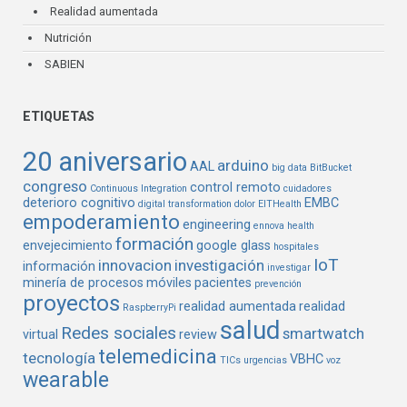
Realidad aumentada
Nutrición
SABIEN
ETIQUETAS
20 aniversario
arduino
AAL
big data
BitBucket
congreso
control remoto
Continuous Integration
cuidadores
deterioro cognitivo
EMBC
digital transformation
dolor
EITHealth
empoderamiento
engineering
ennova health
formación
envejecimiento
google glass
hospitales
IoT
innovacion
investigación
información
investigar
minería de procesos
móviles
pacientes
prevención
proyectos
realidad aumentada
realidad
RaspberryPi
salud
Redes sociales
smartwatch
virtual
review
telemedicina
tecnología
VBHC
TICs
urgencias
voz
wearable