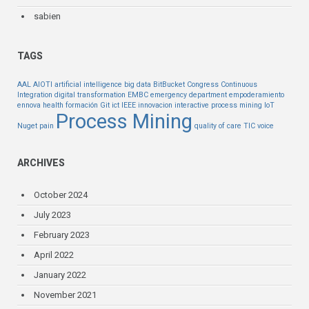
sabien
TAGS
AAL
AIOTI
artificial intelligence
big data
BitBucket
Congress
Continuous
Integration
digital transformation
EMBC
emergency department
empoderamiento
ennova health
formación
Git
ict
IEEE
innovacion
interactive process mining
IoT
Process Mining
Nuget
pain
quality of care
TIC
voice
ARCHIVES
October 2024
July 2023
February 2023
April 2022
January 2022
November 2021