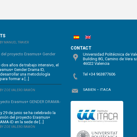
STS
BY MANUEL TRAVER
CONTACT
n del proyecto Erasmus+ Gender
Universidad Politécnica de Val
Building 8G, Camino de Vera s
46022 Valencia
dos años de trabajo intensivo, el
rasmus+ Gender Drama ID,
 desarrollar una metodología
Tel +34 963877606
para formar a […]
SABIEN – ITACA
BY ZOE VALERO RAMÓN
oyecto Erasmus+ GENDER DRAMA-
y 29 de junio se ha celebrado la
unión del proyecto Erasmus+
MA-ID en la sede de […]
BY ZOE VALERO RAMÓN