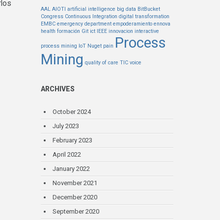
rlos
AAL
AIOTI
artificial intelligence
big data
BitBucket
Congress
Continuous Integration
digital transformation
EMBC
emergency department
empoderamiento
ennova
health
formación
Git
ict
IEEE
innovacion
interactive
Process
process mining
IoT
Nuget
pain
Mining
quality of care
TIC
voice
ARCHIVES
October 2024
July 2023
February 2023
April 2022
January 2022
November 2021
December 2020
September 2020