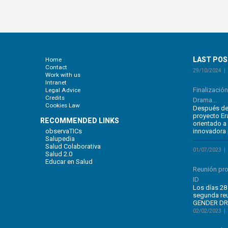
LAST PO
Home
Contact
29/10/2024
Work with us
Intranet
Finalizació
Legal Advice
Credits
Drama...
Cookies Law
Después de 
proyecto E
RECOMMENDED LINKS
orientado a
observaTICs
innovadora 
Salupedia
Salud Colaborativa
01/07/2023
Salud 2.0
Educar en Salud
Reunión pr
ID
Los días 28 
segunda re
GENDER DRA
02/02/2023