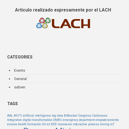
Articulo realizado expresamente por el LACH
CATEGORIES
Events
General
sabien
TAGS
AAL
AIOTI
artificial intelligence
big data
BitBucket
Congress
Continuous
Integration
digital transformation
EMBC
emergency department
empoderamiento
ennova health
formación
Git
ict
IEEE
innovacion
interactive process mining
IoT