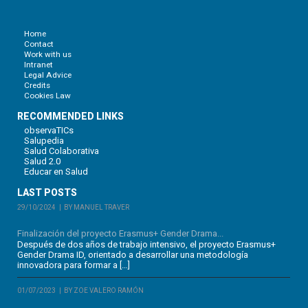
Home
Contact
Work with us
Intranet
Legal Advice
Credits
Cookies Law
RECOMMENDED LINKS
observaTICs
Salupedia
Salud Colaborativa
Salud 2.0
Educar en Salud
LAST POSTS
29/10/2024
BY MANUEL TRAVER
Finalización del proyecto Erasmus+ Gender Drama...
Después de dos años de trabajo intensivo, el proyecto Erasmus+
Gender Drama ID, orientado a desarrollar una metodología
innovadora para formar a […]
01/07/2023
BY ZOE VALERO RAMÓN