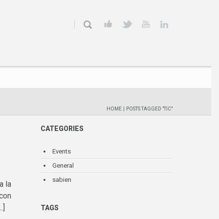
HOME
|
POSTS TAGGED "TIC"
CATEGORIES
Events
General
sabien
a la
 con
…]
TAGS