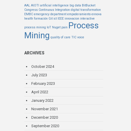
AAL
AIOTI
artificial intelligence
big data
BitBucket
Congress
Continuous Integration
digital transformation
EMBC
emergency department
empoderamiento
ennova
health
formación
Git
ict
IEEE
innovacion
interactive
Process
process mining
IoT
Nuget
pain
Mining
quality of care
TIC
voice
ARCHIVES
October 2024
July 2023
February 2023
April 2022
January 2022
November 2021
December 2020
September 2020