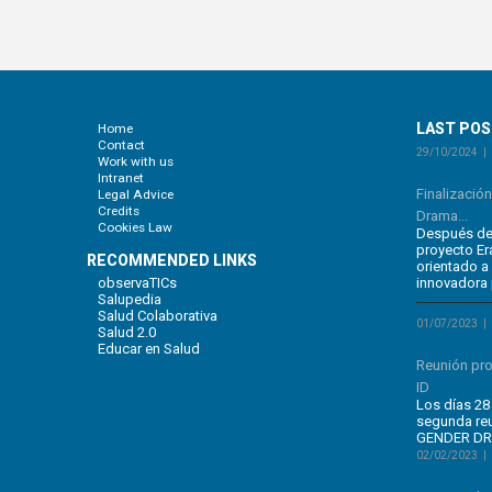
LAST PO
Home
Contact
29/10/2024
Work with us
Intranet
Finalizació
Legal Advice
Credits
Drama...
Cookies Law
Después de 
proyecto E
RECOMMENDED LINKS
orientado a
observaTICs
innovadora 
Salupedia
Salud Colaborativa
01/07/2023
Salud 2.0
Educar en Salud
Reunión pr
ID
Los días 28 
segunda re
GENDER DRA
02/02/2023