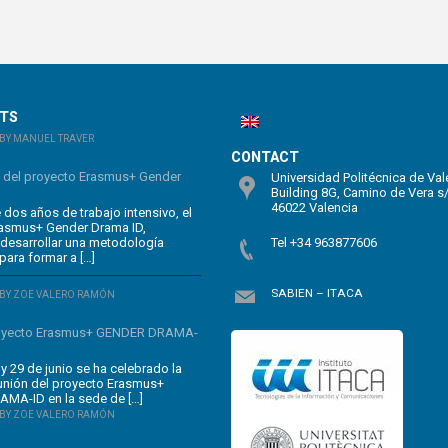
STS
BY MANUEL TRAVER
CONTACT
n del proyecto Erasmus+ Gender
Universidad Politécnica de Val
Building 8G, Camino de Vera s
46022 Valencia
dos años de trabajo intensivo, el
rasmus+ Gender Drama ID,
 desarrollar una metodología
Tel +34 963877606
para formar a […]
SABIEN – ITACA
BY ZOE VALERO RAMÓN
oyecto Erasmus+ GENDER DRAMA-
y 29 de junio se ha celebrado la
unión del proyecto Erasmus+
MA-ID en la sede de […]
BY ZOE VALERO RAMÓN