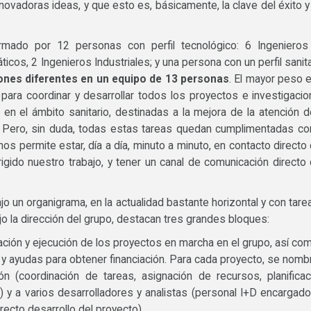
novadoras ideas, y que esto es, básicamente, la clave del éxito y
mado por 12 personas con perfil tecnológico: 6 Ingenieros
cos, 2 Ingenieros Industriales; y una persona con un perfil sanita
iones diferentes en un equipo de 13 personas
. El mayor peso 
 para coordinar y desarrollar todos los proyectos e investigaci
 en el ámbito sanitario, destinadas a la mejora de la atención d
. Pero, sin duda, todas estas tareas quedan cumplimentadas co
e nos permite estar, día a día, minuto a minuto, en contacto directo
irigido nuestro trabajo, y tener un canal de comunicación directo
jo un organigrama, en la actualidad bastante horizontal y con tare
o la dirección del grupo, destacan tres grandes bloques:
ación y ejecución de los proyectos en marcha en el grupo, así co
 y ayudas para obtener financiación. Para cada proyecto, se nomb
 (coordinación de tareas, asignación de recursos, planificac
n) y a varios desarrolladores y analistas (personal I+D encargad
recto desarrollo del proyecto).