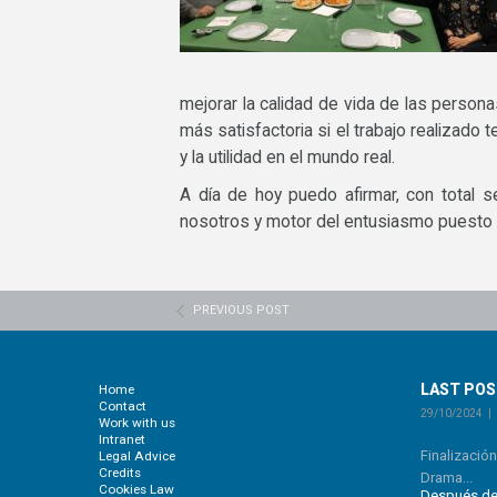
mejorar la calidad de vida de las persona
más satisfactoria si el trabajo realizado 
y la utilidad en el mundo real.
A día de hoy puedo afirmar, con total 
nosotros y motor del entusiasmo puesto
PREVIOUS POST
LAST PO
Home
Contact
29/10/2024
Work with us
Intranet
Finalizació
Legal Advice
Credits
Drama...
Cookies Law
Después de 