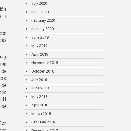
July 2020
ión,
June 2020
e la
February 2020
January 2020
ctor
June 2019
adas
May 2019
April 2019
+i),
November 2018
ner
n de
October 2018
tos,
July 2018
o de
June 2018
brio
May 2018
RHH,
April 2018
, de
March 2018
February 2018
 Son
 con
December 2017