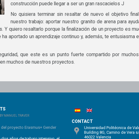
construcción puede llegar a ser un gran rascacielos J
No quisiera terminar sin resaltar de nuevo el objetivo fina
nuestro trabajo: aportar nuestro granito de arena para ayud
s. Y quiero resaltarlo porque la finalización de un proyecto es m
te ha aportado un aprendizaje continuo y, además, te entusiasma el
seguridad, que este es un punto fuerte compartido por mucho
 en muchos de nuestros proyectos.
STS
BY MANUEL TRAVER
CONTACT
n del proyecto Erasmus+ Gender
Universidad Politécnica de Val
Building 8G, Camino de Vera s
46022 Valencia
dos años de trabajo intensivo, el