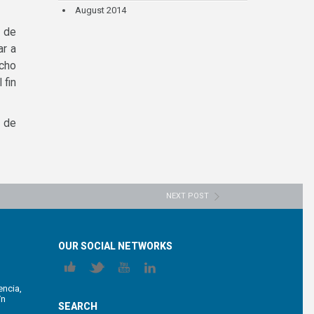
August 2014
l de
ar a
ucho
 fin
s de
NEXT POST
OUR SOCIAL NETWORKS
encia,
/n
SEARCH