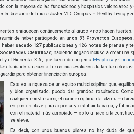
 con la mayoría de las fundaciones y hospitales valencianos y
so a la dirección del microcluster VLC Campus – Healthy Living y a
rentes enriquecen continuamente al grupo y nos hacen fuertes.
sumir de haber participado en
unos 33 Proyectos Europeos,
; haber sacado 127 publicaciones y 126 notas de prensa y t
 Sociedades Científicas
; habiendo llegado incluso a crear una s
d y el Bienestar S.A., que luego dio origen a
Mysphera
y
Connec
es teniendo en cuenta la continua evolución de las tecnologías 
guardia para obtener financiación europea.
Esta es la riqueza de un equipo multidisciplinar que, equilib
y bien organizado, puede dar grandes resultados. Como
cualquier construcción, el número óptimo de pilares – ubic
en puntos clave para soportar y distribuir la carga, y fabric
con el material más apropiado – es lo q hace q la construc
se eleve.
Es decir, con unos buenos pilares no hay duda de que