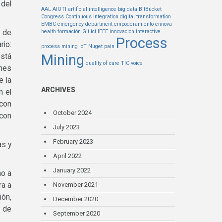
 del
AAL
AIOTI
artificial intelligence
big data
BitBucket
Congress
Continuous Integration
digital transformation
EMBC
emergency department
empoderamiento
ennova
 de
health
formación
Git
ict
IEEE
innovacion
interactive
Process
rio:
process mining
IoT
Nuget
pain
Mining
está
quality of care
TIC
voice
ones
e la
ARCHIVES
n el
 con
October 2024
 con
July 2023
February 2023
as y
April 2022
January 2022
mo a
ra a
November 2021
ión,
December 2020
o de
September 2020