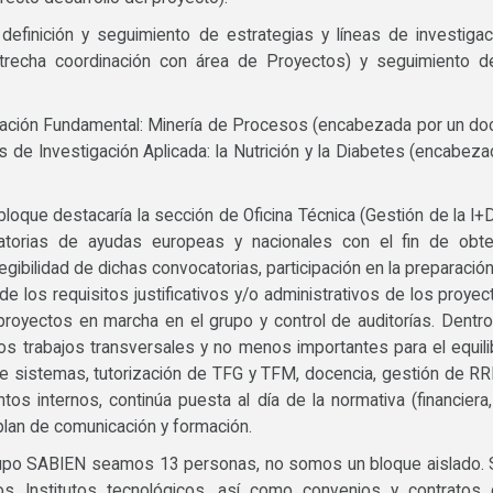
definición y seguimiento de estrategias y líneas de investigac
strecha coordinación con área de Proyectos) y seguimiento d
gación Fundamental: Minería de Procesos (encabezada por un do
s de Investigación Aplicada: la Nutrición y la Diabetes (encabez
oque destacaría la sección de Oficina Técnica (Gestión de la I+D
torias de ayudas europeas y nacionales con el fin de obte
legibilidad de dichas convocatorias, participación en la preparació
 los requisitos justificativos y/o administrativos de los proyec
s proyectos en marcha en el grupo y control de auditorías. Dentr
os trabajos transversales y no menos importantes para el equili
e sistemas, tutorización de TFG y TFM, docencia, gestión de R
tos internos, continúa puesta al día de la normativa (financiera
plan de comunicación y formación.
grupo SABIEN seamos 13 personas, no somos un bloque aislado.
os Institutos tecnológicos, así como convenios y contratos