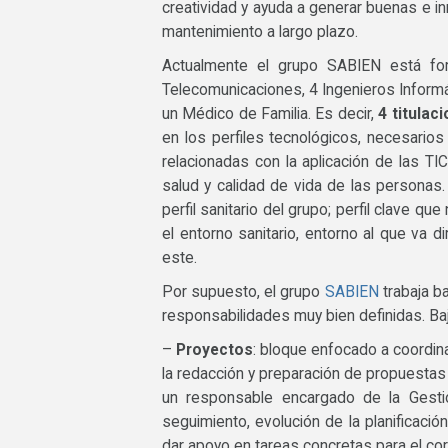
creatividad y ayuda a generar buenas e in
mantenimiento a largo plazo.
Actualmente el grupo SABIEN está for
Telecomunicaciones, 4 Ingenieros Informáti
un Médico de Familia. Es decir,
4 titulac
en los perfiles tecnológicos, necesarios
relacionadas con la aplicación de las TIC
salud y calidad de vida de las personas
perfil sanitario del grupo; perfil clave qu
el entorno sanitario, entorno al que va d
este.
Por supuesto, el grupo
SABIEN
trabaja ba
responsabilidades muy bien definidas. Baj
–
Proyectos
: bloque enfocado a coordin
la redacción y preparación de propuestas
un responsable encargado de la Gestión
seguimiento, evolución de la planificació
dar apoyo en tareas concretas para el cor