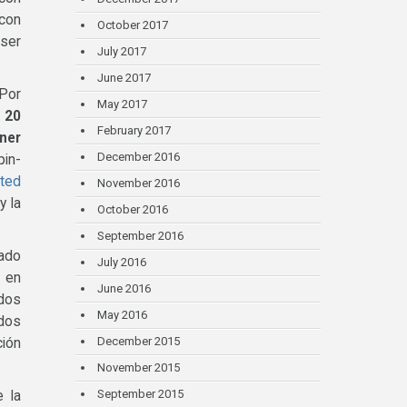
 con
October 2017
 ser
July 2017
June 2017
 Por
May 2017
 20
February 2017
ener
December 2016
pin-
ted
November 2016
y la
October 2016
September 2016
rado
July 2016
 en
June 2016
ados
May 2016
ados
December 2015
ción
November 2015
September 2015
 la