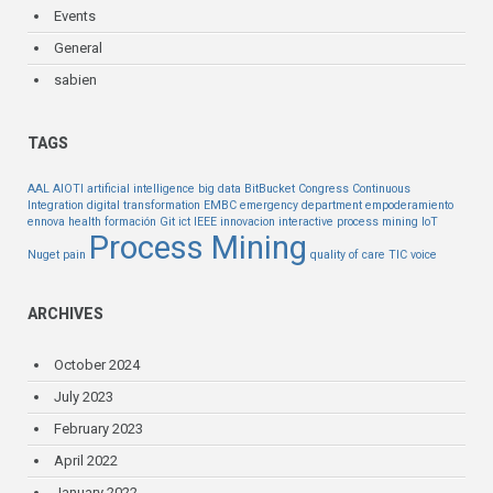
Events
General
sabien
TAGS
AAL
AIOTI
artificial intelligence
big data
BitBucket
Congress
Continuous
Integration
digital transformation
EMBC
emergency department
empoderamiento
ennova health
formación
Git
ict
IEEE
innovacion
interactive process mining
IoT
Process Mining
Nuget
pain
quality of care
TIC
voice
ARCHIVES
October 2024
July 2023
February 2023
April 2022
January 2022