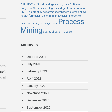
AAL
AIOTI
artificial intelligence
big data
BitBucket
Congress
Continuous Integration
digital transformation
EMBC
emergency department
empoderamiento
ennova
health
formación
Git
ict
IEEE
innovacion
interactive
Process
process mining
IoT
Nuget
pain
Mining
quality of care
TIC
voice
ARCHIVES
October 2024
July 2023
alth
February 2023
ud)
n el
April 2022
January 2022
November 2021
December 2020
September 2020