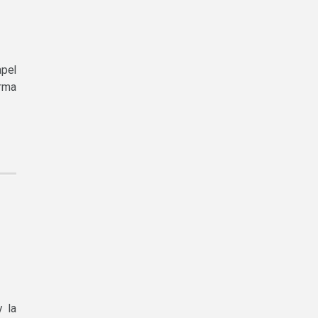
apel
orma
y la