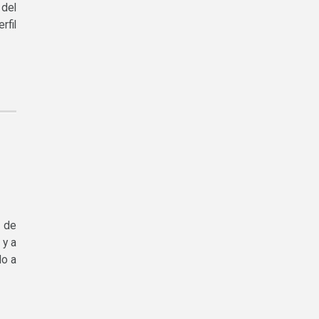
 del
fil
, de
 y a
do a