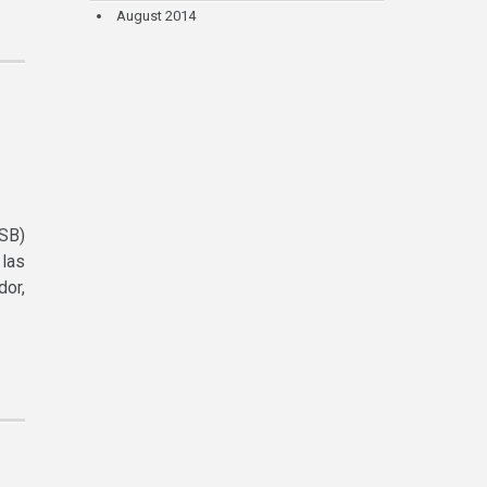
August 2014
SB)
 las
dor,