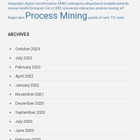
Integration
digital transformation
EMBC
emergency department
empoderamiento
ennova health
formación
Git
ict
IEEE
innovacion
interactive process mining
IoT
Process Mining
Nuget
pain
quality of care
TIC
voice
ARCHIVES
October 2024
July 2023
February 2023
April 2022
January 2022
November 2021
December 2020
September 2020
July 2020
June 2020
February 2020