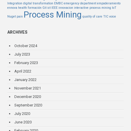
Integration
digital transformation
EMBC
emergency department
empoderamiento
ennova health
formación
Git
ict
IEEE
innovacion
interactive process mining
IoT
Process Mining
Nuget
pain
quality of care
TIC
voice
ARCHIVES
October 2024
July 2023
February 2023
April 2022
January 2022
November 2021
December 2020
September 2020
July 2020
June 2020
February 2020