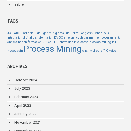
sabien
TAGS
AAL
AIOTI
artificial intelligence
big data
BitBucket
Congress
Continuous
Integration
digital transformation
EMBC
emergency department
empoderamiento
ennova health
formación
Git
ict
IEEE
innovacion
interactive process mining
IoT
Process Mining
Nuget
pain
quality of care
TIC
voice
ARCHIVES
October 2024
July 2023
February 2023
April 2022
January 2022
November 2021
December 2020