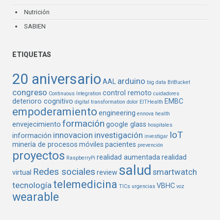
Nutrición
SABIEN
ETIQUETAS
20 aniversario
arduino
AAL
big data
BitBucket
congreso
control remoto
Continuous Integration
cuidadores
deterioro cognitivo
EMBC
digital transformation
dolor
EITHealth
empoderamiento
engineering
ennova health
formación
envejecimiento
google glass
hospitales
IoT
innovacion
investigación
información
investigar
minería de procesos
móviles
pacientes
prevención
proyectos
realidad aumentada
realidad
RaspberryPi
salud
Redes sociales
smartwatch
virtual
review
telemedicina
tecnología
VBHC
TICs
urgencias
voz
wearable