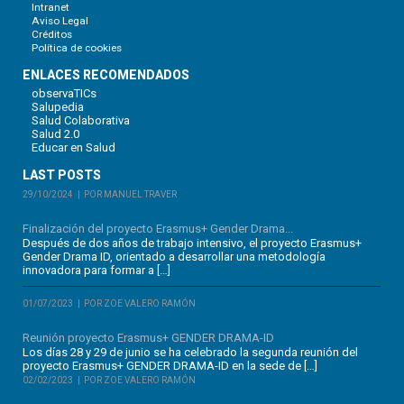
Intranet
Aviso Legal
Créditos
Política de cookies
ENLACES RECOMENDADOS
observaTICs
Salupedia
Salud Colaborativa
Salud 2.0
Educar en Salud
LAST POSTS
29/10/2024
POR MANUEL TRAVER
Finalización del proyecto Erasmus+ Gender Drama...
Después de dos años de trabajo intensivo, el proyecto Erasmus+
Gender Drama ID, orientado a desarrollar una metodología
innovadora para formar a […]
01/07/2023
POR ZOE VALERO RAMÓN
Reunión proyecto Erasmus+ GENDER DRAMA-ID
Los días 28 y 29 de junio se ha celebrado la segunda reunión del
proyecto Erasmus+ GENDER DRAMA-ID en la sede de […]
02/02/2023
POR ZOE VALERO RAMÓN