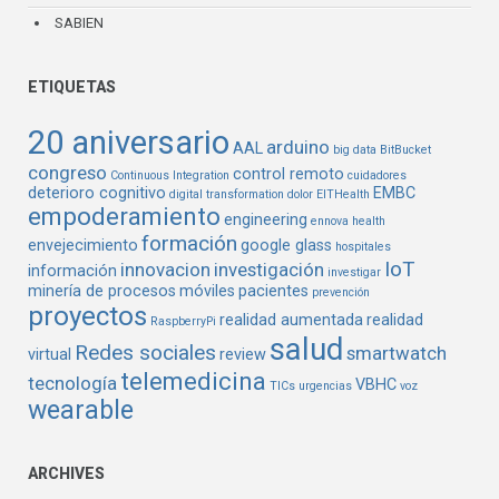
SABIEN
ETIQUETAS
20 aniversario
arduino
AAL
big data
BitBucket
congreso
control remoto
Continuous Integration
cuidadores
deterioro cognitivo
EMBC
digital transformation
dolor
EITHealth
empoderamiento
engineering
ennova health
formación
envejecimiento
google glass
hospitales
IoT
innovacion
investigación
información
investigar
minería de procesos
móviles
pacientes
prevención
proyectos
realidad aumentada
realidad
RaspberryPi
salud
Redes sociales
smartwatch
virtual
review
telemedicina
tecnología
VBHC
TICs
urgencias
voz
wearable
ARCHIVES