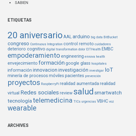
SABIEN
ETIQUETAS
20 aniversario
arduino
AAL
big data
BitBucket
congreso
control remoto
Continuous Integration
cuidadores
deterioro cognitivo
EMBC
digital transformation
dolor
EITHealth
empoderamiento
engineering
ennova health
formación
envejecimiento
google glass
hospitales
IoT
innovacion
investigación
información
investigar
minería de procesos
móviles
pacientes
prevención
proyectos
realidad aumentada
realidad
RaspberryPi
salud
Redes sociales
smartwatch
virtual
review
telemedicina
tecnología
VBHC
TICs
urgencias
voz
wearable
ARCHIVES