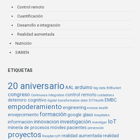
Control remoto
Cuantificación
Desarrollo e integración
Realidad aumentada
Nutrición
SABIEN
ETIQUETAS
20 aniversario
arduino
AAL
big data
BitBucket
congreso
control remoto
Continuous Integration
cuidadores
deterioro cognitivo
EMBC
digital transformation
dolor
EITHealth
empoderamiento
engineering
ennova health
formación
envejecimiento
google glass
hospitales
IoT
innovacion
investigación
información
investigar
minería de procesos
móviles
pacientes
prevención
proyectos
realidad aumentada
realidad
RaspberryPi