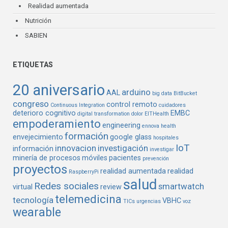
Realidad aumentada
Nutrición
SABIEN
ETIQUETAS
20 aniversario
arduino
AAL
big data
BitBucket
congreso
control remoto
Continuous Integration
cuidadores
deterioro cognitivo
EMBC
digital transformation
dolor
EITHealth
empoderamiento
engineering
ennova health
formación
envejecimiento
google glass
hospitales
IoT
innovacion
investigación
información
investigar
minería de procesos
móviles
pacientes
prevención
proyectos
realidad aumentada
realidad
RaspberryPi
salud
Redes sociales
smartwatch
virtual
review
telemedicina
tecnología
VBHC
TICs
urgencias
voz
wearable