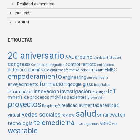
Realidad aumentada
Nutrición
SABIEN
ETIQUETAS
20 aniversario
arduino
AAL
big data
BitBucket
congreso
control remoto
Continuous Integration
cuidadores
deterioro cognitivo
EMBC
digital transformation
dolor
EITHealth
empoderamiento
engineering
ennova health
formación
envejecimiento
google glass
hospitales
IoT
innovacion
investigación
información
investigar
minería de procesos
móviles
pacientes
prevención
proyectos
realidad aumentada
realidad
RaspberryPi
salud
Redes sociales
smartwatch
virtual
review
telemedicina
tecnología
VBHC
TICs
urgencias
voz
wearable