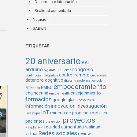
Desarrollo e integración
Realidad aumentada
Nutrición
SABIEN
ETIQUETAS
20 aniversario
AAL
arduino
congreso
big data
BitBucket
control remoto
Continuous Integration
cuidadores
deterioro cognitivo
digital transformation
dolor
empoderamiento
EMBC
EITHealth
engineering
envejecimiento
ennova health
formación
google glass
hospitales
innovacion
investigación
información
IoT
minería de procesos
móviles
investigar
proyectos
pacientes
prevención
realidad aumentada
realidad
RaspberryPi
Redes sociales
virtual
review