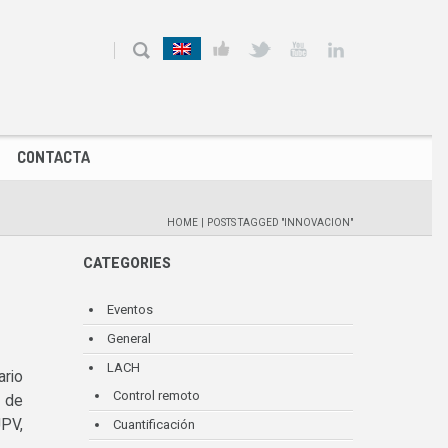
CONTACTA
HOME
|
POSTS TAGGED "INNOVACION"
CATEGORIES
Eventos
General
LACH
ario
Control remoto
 de
UPV,
Cuantificación