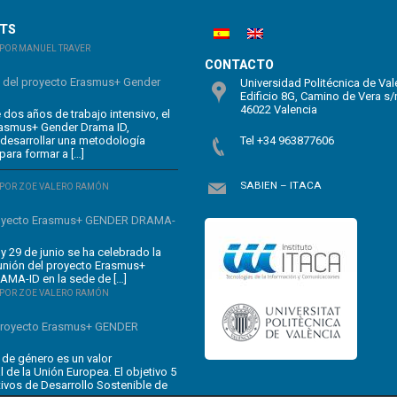
STS
POR MANUEL TRAVER
CONTACTO
n del proyecto Erasmus+ Gender
Universidad Politécnica de Val
Edificio 8G, Camino de Vera s/
46022 Valencia
dos años de trabajo intensivo, el
rasmus+ Gender Drama ID,
 desarrollar una metodología
Tel +34 963877606
para formar a […]
SABIEN – ITACA
POR ZOE VALERO RAMÓN
oyecto Erasmus+ GENDER DRAMA-
y 29 de junio se ha celebrado la
unión del proyecto Erasmus+
MA-ID en la sede de […]
POR ZOE VALERO RAMÓN
 proyecto Erasmus+ GENDER
 de género es un valor
 de la Unión Europea. El objetivo 5
tivos de Desarrollo Sostenible de