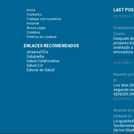
LAST PO
Inicio
Contacto
29/10/2024
Trabaja con nosotros
Intranet
Finalizació
Aviso Legal
Créditos
Drama...
Política de cookies
Después de 
proyecto E
ENLACES RECOMENDADOS
orientado a
observaTICs
innovadora 
Salupedia
Salud Colaborativa
01/07/2023
Salud 2.0
Educar en Salud
Reunión pr
ID
Los días 28 
segunda re
GENDER DRA
02/02/2023
Arranca el
DRAMA-ID
La igualdad
fundamental
de los Obje