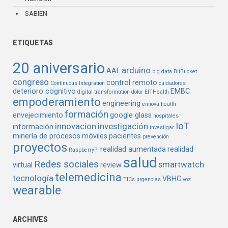
SABIEN
ETIQUETAS
20 aniversario
arduino
AAL
big data
BitBucket
congreso
control remoto
Continuous Integration
cuidadores
deterioro cognitivo
EMBC
digital transformation
dolor
EITHealth
empoderamiento
engineering
ennova health
formación
envejecimiento
google glass
hospitales
IoT
innovacion
investigación
información
investigar
minería de procesos
móviles
pacientes
prevención
proyectos
realidad aumentada
realidad
RaspberryPi
salud
Redes sociales
smartwatch
virtual
review
telemedicina
tecnología
VBHC
TICs
urgencias
voz
wearable
ARCHIVES