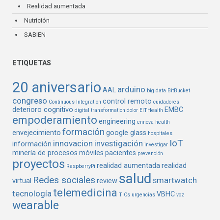
Realidad aumentada
Nutrición
SABIEN
ETIQUETAS
20 aniversario
arduino
AAL
big data
BitBucket
congreso
control remoto
Continuous Integration
cuidadores
deterioro cognitivo
EMBC
digital transformation
dolor
EITHealth
empoderamiento
engineering
ennova health
formación
envejecimiento
google glass
hospitales
IoT
innovacion
investigación
información
investigar
minería de procesos
móviles
pacientes
prevención
proyectos
realidad aumentada
realidad
RaspberryPi
salud
Redes sociales
smartwatch
virtual
review
telemedicina
tecnología
VBHC
TICs
urgencias
voz
wearable