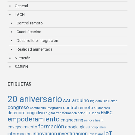
General
LACH
Control remoto
Cuantificación
Desarrollo e integración
Realidad aumentada
Nutrición
SABIEN
ETIQUETAS
20 aniversario
arduino
AAL
big data
BitBucket
congreso
control remoto
Continuous Integration
cuidadores
deterioro cognitivo
EMBC
digital transformation
dolor
EITHealth
empoderamiento
engineering
ennova health
formación
envejecimiento
google glass
hospitales
IoT
innovacion
investigación
información
investigar