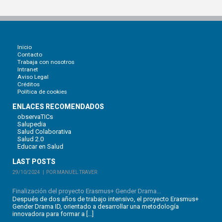
Inicio
Contacto
Trabaja con nosotros
Intranet
Aviso Legal
Créditos
Política de cookies
ENLACES RECOMENDADOS
observaTICs
Salupedia
Salud Colaborativa
Salud 2.0
Educar en Salud
LAST POSTS
29/10/2024
POR MANUEL TRAVER
Finalización del proyecto Erasmus+ Gender Drama...
Después de dos años de trabajo intensivo, el proyecto Erasmus+
Gender Drama ID, orientado a desarrollar una metodología
innovadora para formar a […]