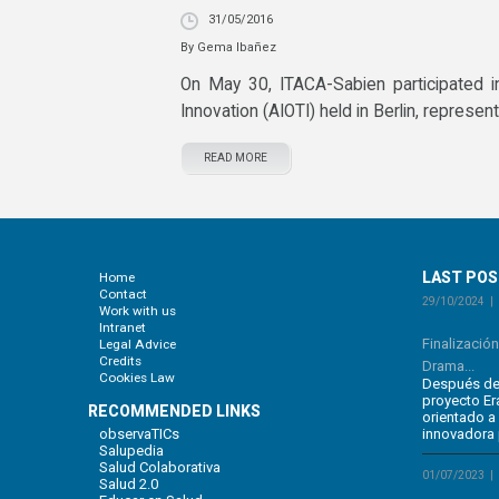
31/05/2016
By
Gema Ibañez
On May 30, ITACA-Sabien participated i
Innovation (AIOTI) held in Berlin, represen
READ MORE
LAST PO
Home
Contact
29/10/2024
Work with us
Intranet
Finalizació
Legal Advice
Credits
Drama...
Cookies Law
Después de 
proyecto E
RECOMMENDED LINKS
orientado a
observaTICs
innovadora 
Salupedia
Salud Colaborativa
01/07/2023
Salud 2.0