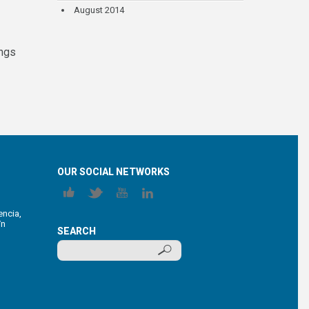
August 2014
ings
OUR SOCIAL NETWORKS
encia,
/n
SEARCH