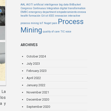
AAL
AIOTI
artificial intelligence
big data
BitBucket
Congress
Continuous Integration
digital transformation
EMBC
emergency department
empoderamiento
ennova
health
formación
Git
ict
IEEE
innovacion
interactive
Process
process mining
IoT
Nuget
pain
Mining
quality of care
TIC
voice
ARCHIVES
October 2024
July 2023
February 2023
April 2022
January 2022
 La
November 2021
 los
December 2020
ia y
September 2020