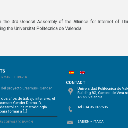
n the 3rd General Assembly of the Alliance for Internet of Th
ting the Universitat Politècnica de Valencia.
STS
BY MANUEL TRAVER
CONTACT
n del proyecto Erasmus+ Gender
Universidad Politécnica de Val
Building 8G, Camino de Vera s
46022 Valencia
dos años de trabajo intensivo, el
rasmus+ Gender Drama ID,
 desarrollar una metodología
Tel +34 963877606
para formar a […]
SABIEN – ITACA
BY ZOE VALERO RAMÓN