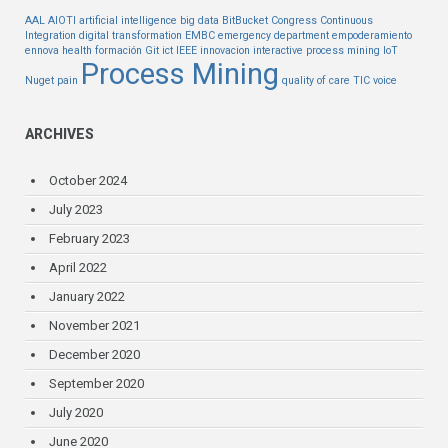
AAL
AIOTI
artificial intelligence
big data
BitBucket
Congress
Continuous
Integration
digital transformation
EMBC
emergency department
empoderamiento
ennova health
formación
Git
ict
IEEE
innovacion
interactive process mining
IoT
Process Mining
Nuget
pain
quality of care
TIC
voice
ARCHIVES
October 2024
July 2023
February 2023
April 2022
January 2022
November 2021
December 2020
September 2020
July 2020
June 2020