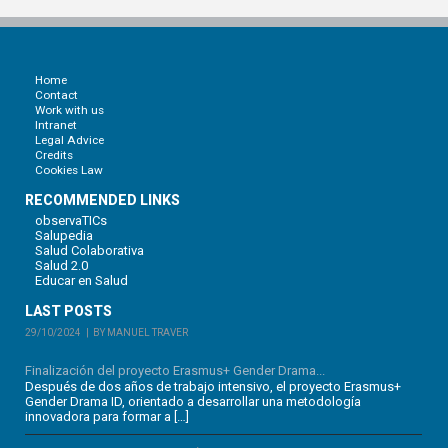
Home
Contact
Work with us
Intranet
Legal Advice
Credits
Cookies Law
RECOMMENDED LINKS
observaTICs
Salupedia
Salud Colaborativa
Salud 2.0
Educar en Salud
LAST POSTS
29/10/2024
BY MANUEL TRAVER
Finalización del proyecto Erasmus+ Gender Drama...
Después de dos años de trabajo intensivo, el proyecto Erasmus+
Gender Drama ID, orientado a desarrollar una metodología
innovadora para formar a […]