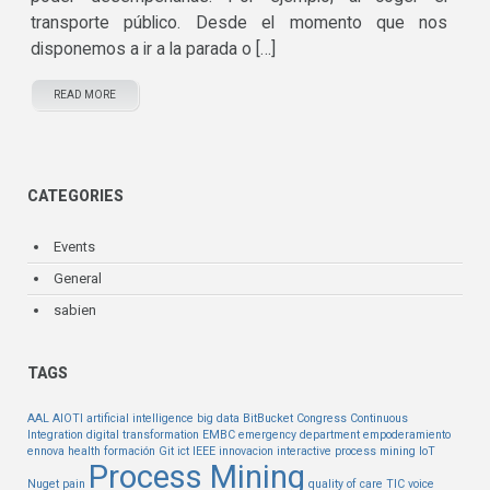
transporte público. Desde el momento que nos
disponemos a ir a la parada o […]
READ MORE
CATEGORIES
Events
General
sabien
TAGS
AAL
AIOTI
artificial intelligence
big data
BitBucket
Congress
Continuous
Integration
digital transformation
EMBC
emergency department
empoderamiento
ennova health
formación
Git
ict
IEEE
innovacion
interactive process mining
IoT
Process Mining
Nuget
pain
quality of care
TIC
voice