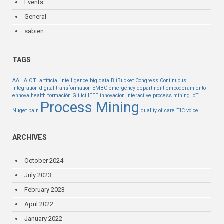
Events
General
sabien
TAGS
AAL
AIOTI
artificial intelligence
big data
BitBucket
Congress
Continuous
Integration
digital transformation
EMBC
emergency department
empoderamiento
ennova health
formación
Git
ict
IEEE
innovacion
interactive process mining
IoT
Process Mining
Nuget
pain
quality of care
TIC
voice
ARCHIVES
October 2024
July 2023
February 2023
April 2022
January 2022