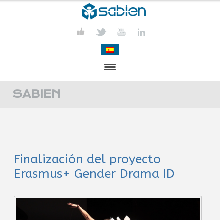
PRESENTATION
SABIEN
PROJECTS
PUBLICATIONS
Finalización del proyecto
ACTIVITIES
Erasmus+ Gender Drama ID
MEDIA
CONTACT