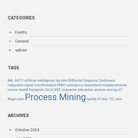
CATEGORIES
Events
General
sabien
TAGS
AAL
AIOTI
artificial intelligence
big data
BitBucket
Congress
Continuous
Integration
digital transformation
EMBC
emergency department
empoderamiento
ennova health
formación
Git
ict
IEEE
innovacion
interactive process mining
IoT
Process Mining
Nuget
pain
quality of care
TIC
voice
ARCHIVES
October 2024