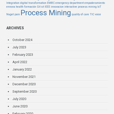
Integration
digital transformation
EMBC
emergency department
empoderamiento
ennova health
formación
Git
ict
IEEE
innovacion
interactive process mining
IoT
Process Mining
Nuget
pain
quality of care
TIC
voice
ARCHIVES
October 2024
July 2023
February 2023
April 2022
January 2022
November 2021
December 2020
September 2020
July 2020
June 2020
February 2020