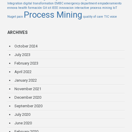
Integration
digital transformation
EMBC
emergency department
empoderamiento
ennova health
formación
Git
ict
IEEE
innovacion
interactive process mining
IoT
Process Mining
Nuget
pain
quality of care
TIC
voice
ARCHIVES
October 2024
July 2023
February 2023
April 2022
January 2022
November 2021
December 2020
September 2020
July 2020
June 2020
February 2020