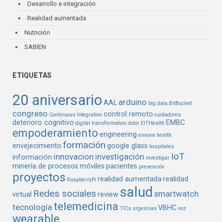
Desarrollo e integración
Realidad aumentada
Nutrición
SABIEN
ETIQUETAS
20 aniversario
arduino
AAL
big data
BitBucket
congreso
control remoto
Continuous Integration
cuidadores
deterioro cognitivo
EMBC
digital transformation
dolor
EITHealth
empoderamiento
engineering
ennova health
formación
envejecimiento
google glass
hospitales
IoT
innovacion
investigación
información
investigar
minería de procesos
móviles
pacientes
prevención
proyectos
realidad aumentada
realidad
RaspberryPi
salud
Redes sociales
smartwatch
virtual
review
telemedicina
tecnología
VBHC
TICs
urgencias
voz
wearable