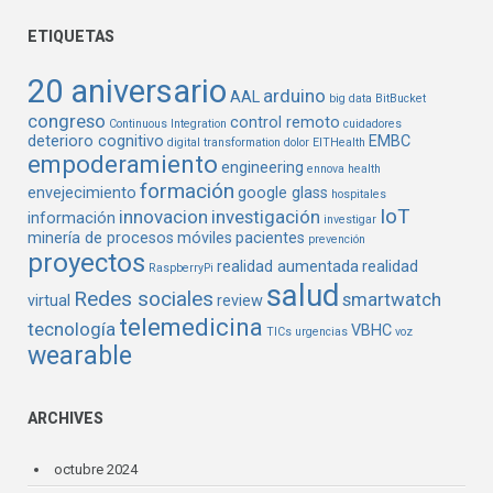
ETIQUETAS
20 aniversario
arduino
AAL
big data
BitBucket
congreso
control remoto
Continuous Integration
cuidadores
deterioro cognitivo
EMBC
digital transformation
dolor
EITHealth
empoderamiento
engineering
ennova health
formación
envejecimiento
google glass
hospitales
IoT
innovacion
investigación
información
investigar
minería de procesos
móviles
pacientes
prevención
proyectos
realidad aumentada
realidad
RaspberryPi
salud
Redes sociales
smartwatch
virtual
review
telemedicina
tecnología
VBHC
TICs
urgencias
voz
wearable
ARCHIVES
octubre 2024