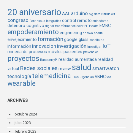
20 aniversario
arduino
AAL
big data
BitBucket
congreso
control remoto
Continuous Integration
cuidadores
deterioro cognitivo
EMBC
digital transformation
dolor
EITHealth
empoderamiento
engineering
ennova health
formación
envejecimiento
google glass
hospitales
IoT
innovacion
investigación
información
investigar
minería de procesos
móviles
pacientes
prevención
proyectos
realidad aumentada
realidad
RaspberryPi
salud
Redes sociales
smartwatch
virtual
review
telemedicina
tecnología
VBHC
TICs
urgencias
voz
wearable
ARCHIVES
octubre 2024
julio 2023
febrero 2023