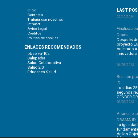
LAST PO
Inicio
Contacto
29/10/2024
Trabaja con nosotros
Intranet
Finalizació
Aviso Legal
Créditos
Drama...
Política de cookies
Después de 
proyecto E
ENLACES RECOMENDADOS
orientado a
observaTICs
innovadora 
Salupedia
Salud Colaborativa
01/07/2023
Salud 2.0
Educar en Salud
Reunión pr
ID
Los días 28 
segunda re
GENDER DRA
02/02/2023
Arranca el
DRAMA-ID
La igualdad
fundamental
de los Obje