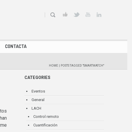
CONTACTA
HOME
|
POSTS TAGGED "SMARTWATCH"
CATEGORIES
Eventos
General
LACH
ntos
Control remoto
 han
orme
Cuantificación