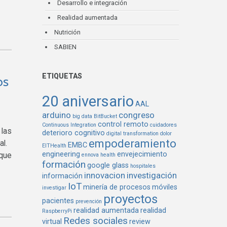
Desarrollo e integración
Realidad aumentada
Nutrición
SABIEN
ETIQUETAS
os
20 aniversario
AAL
arduino
congreso
big data
BitBucket
control remoto
Continuous Integration
cuidadores
 las
deterioro cognitivo
digital transformation
dolor
empoderamiento
mal.
EMBC
EITHealth
engineering
envejecimiento
 que
ennova health
formación
google glass
hospitales
innovacion
investigación
información
IoT
minería de procesos
móviles
investigar
proyectos
pacientes
prevención
realidad aumentada
realidad
RaspberryPi
Redes sociales
virtual
review