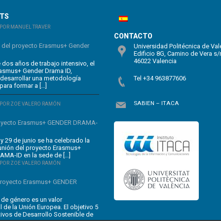
STS
POR MANUEL TRAVER
CONTACTO
n del proyecto Erasmus+ Gender
Universidad Politécnica de Val
Edificio 8G, Camino de Vera s/
46022 Valencia
dos años de trabajo intensivo, el
rasmus+ Gender Drama ID,
 desarrollar una metodología
Tel +34 963877606
para formar a […]
SABIEN – ITACA
POR ZOE VALERO RAMÓN
oyecto Erasmus+ GENDER DRAMA-
y 29 de junio se ha celebrado la
unión del proyecto Erasmus+
MA-ID en la sede de […]
POR ZOE VALERO RAMÓN
 proyecto Erasmus+ GENDER
 de género es un valor
 de la Unión Europea. El objetivo 5
tivos de Desarrollo Sostenible de