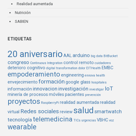
Realidad aumentada
Nutrición
SABIEN
ETIQUETAS
20 aniversario
arduino
AAL
big data
BitBucket
congreso
control remoto
Continuous Integration
cuidadores
deterioro cognitivo
EMBC
digital transformation
dolor
EITHealth
empoderamiento
engineering
ennova health
formación
envejecimiento
google glass
hospitales
IoT
innovacion
investigación
información
investigar
minería de procesos
móviles
pacientes
prevención
proyectos
realidad aumentada
realidad
RaspberryPi
salud
Redes sociales
smartwatch
virtual
review
telemedicina
tecnología
VBHC
TICs
urgencias
voz
wearable