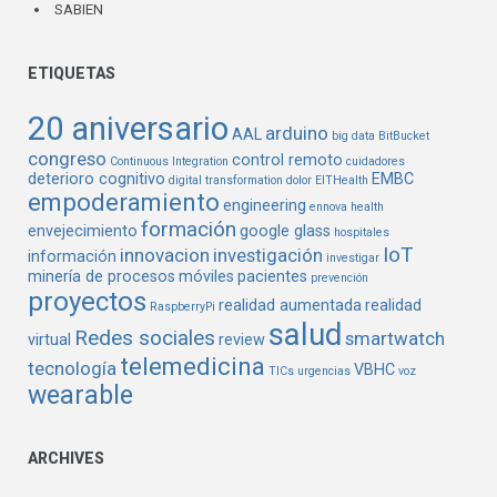
SABIEN
ETIQUETAS
20 aniversario
arduino
AAL
big data
BitBucket
congreso
control remoto
Continuous Integration
cuidadores
deterioro cognitivo
EMBC
digital transformation
dolor
EITHealth
empoderamiento
engineering
ennova health
formación
envejecimiento
google glass
hospitales
IoT
innovacion
investigación
información
investigar
minería de procesos
móviles
pacientes
prevención
proyectos
realidad aumentada
realidad
RaspberryPi
salud
Redes sociales
smartwatch
virtual
review
telemedicina
tecnología
VBHC
TICs
urgencias
voz
wearable
ARCHIVES