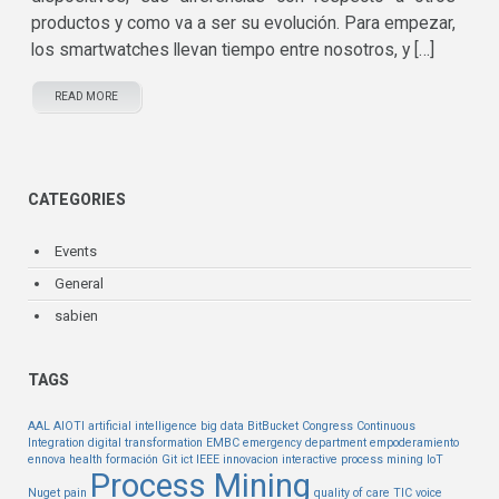
productos y como va a ser su evolución. Para empezar,
los smartwatches llevan tiempo entre nosotros, y […]
READ MORE
CATEGORIES
Events
General
sabien
TAGS
AAL
AIOTI
artificial intelligence
big data
BitBucket
Congress
Continuous
Integration
digital transformation
EMBC
emergency department
empoderamiento
ennova health
formación
Git
ict
IEEE
innovacion
interactive process mining
IoT
Process Mining
Nuget
pain
quality of care
TIC
voice