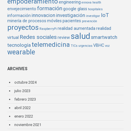
empoderamiento
engineering
ennova health
formación
envejecimiento
google glass
hospitales
IoT
innovacion
investigación
información
investigar
minería de procesos
móviles
pacientes
prevención
proyectos
realidad aumentada
realidad
RaspberryPi
salud
Redes sociales
smartwatch
virtual
review
telemedicina
tecnología
VBHC
TICs
urgencias
voz
wearable
ARCHIVES
octubre 2024
julio 2023
febrero 2023
abril 2022
enero 2022
noviembre 2021