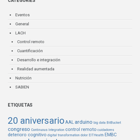
CATEGORIES
Eventos
General
LACH
Control remoto
Cuantificación
Desarrollo e integración
Realidad aumentada
Nutrición
SABIEN
ETIQUETAS
20 aniversario
arduino
AAL
big data
BitBucket
congreso
control remoto
Continuous Integration
cuidadores
deterioro cognitivo
EMBC
digital transformation
dolor
EITHealth